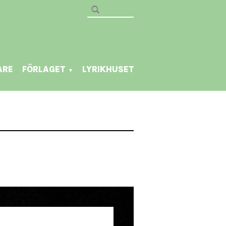
ARE
FÖRLAGET
LYRIKHUSET
▼