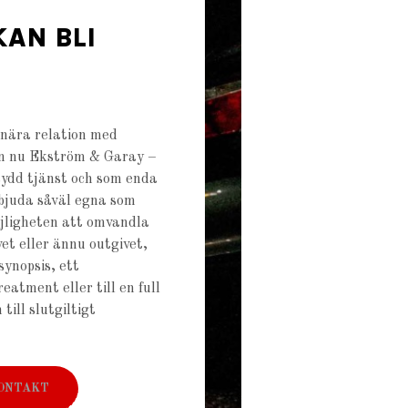
KAN BLI
 nära relation med
an nu Ekström & Garay –
ydd tjänst och som enda
rbjuda såväl egna som
jligheten att omvandla
et eller ännu outgivet,
msynopsis, ett
eatment eller till en full
till slutgiltigt
ONTAKT