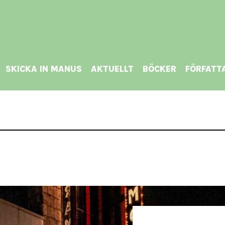
SKICKA IN MANUS
AKTUELLT
BÖCKER
FÖRFATT