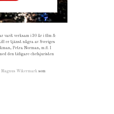
arit verksam i 30 år i film &
till er tjänst några av Sveriges
ikman, Petra Norman, m.fl. I
med den tidigare chefsjuristen
g
Magnus Wikermark
som