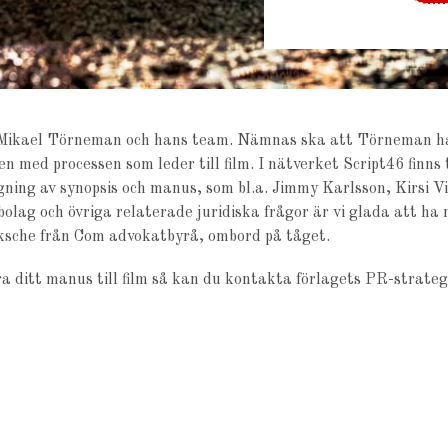
Mikael Törneman och hans team. Nämnas ska att Törneman har v
n med processen som leder till film. I nätverket Script46 finns 
ning av synopsis och manus, som bl.a. Jimmy Karlsson, Kirsi V
lag och övriga relaterade juridiska frågor är vi glada att ha 
ksche från Com advokatbyrå, ombord på tåget.
ra ditt manus till film så kan du kontakta förlagets PR-strate