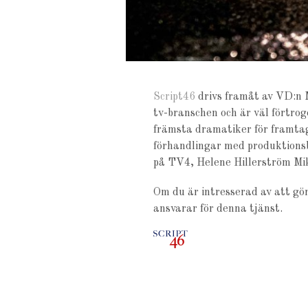
Script46
drivs framåt av VD:n 
tv-branschen och är väl förtroge
främsta dramatiker för framtag
förhandlingar med produktionsbo
på TV4, Helene Hillerström Mi
Om du är intresserad av att gö
ansvarar för denna tjänst.