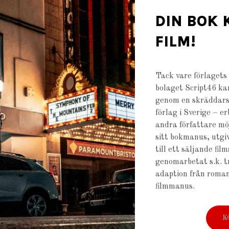
DIN BOK 
FILM!
Tack vare förlagets
bolaget Script46 k
genom en skräddars
förlag i Sverige – e
andra författare mö
sitt bokmanus, utgiv
till ett säljande fil
genomarbetat s.k. tr
adaption från roman 
filmmanus.
K