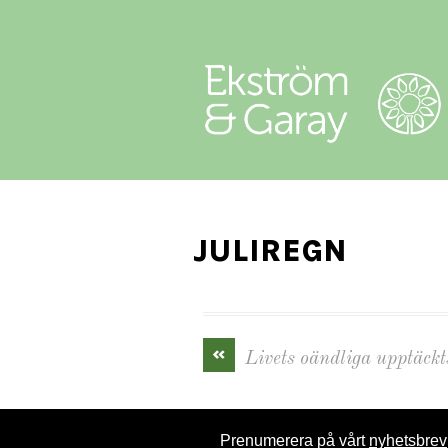
JULIREGN
«
Livets oändliga upptäckt
Prenumerera på vårt
nyhetsbrev