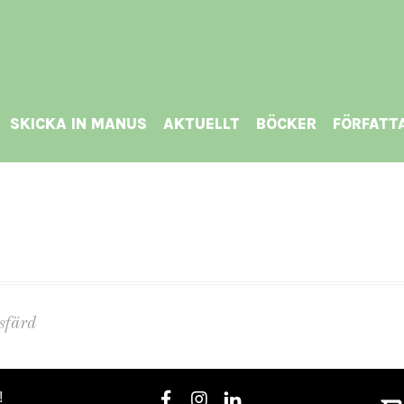
SKICKA IN MANUS
AKTUELLT
BÖCKER
FÖRFATT
sfärd
!