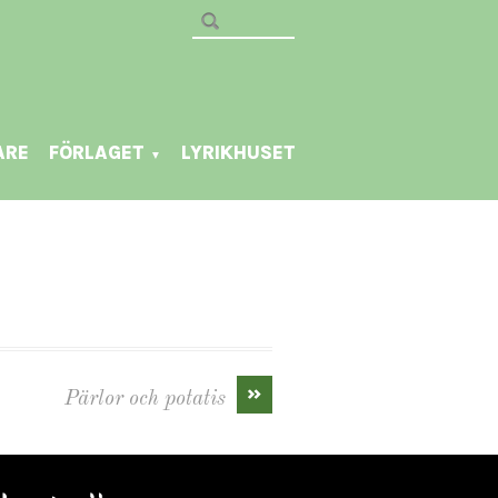
ARE
FÖRLAGET
LYRIKHUSET
▼
»
Pärlor och potatis