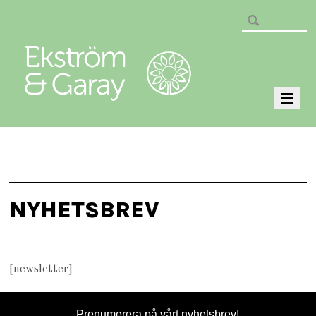
NYHETSBREV
[newsletter]
Prenumerera på vårt
nyhetsbrev
!