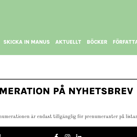
SKICKA IN MANUS
AKTUELLT
BÖCKER
FÖRFATT
MERATION PÅ NYHETSBREV
enumerationen är endast tillgänglig för prenumeranter på lista
!