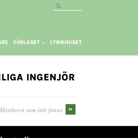
ARE
FÖRLAGET
LYRIKHUSET
▼
LIGA INGENJÖR
»
Mördaren som inte fanns