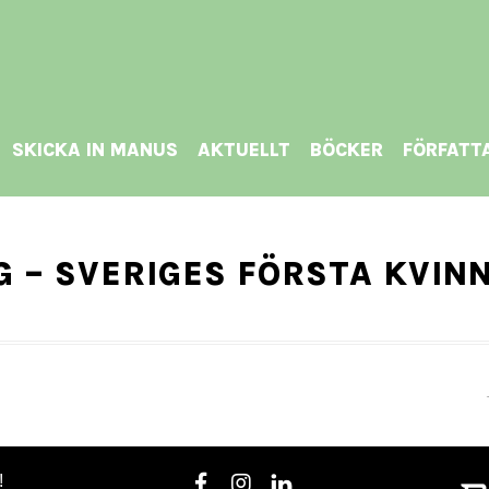
SKICKA IN MANUS
AKTUELLT
BÖCKER
FÖRFATT
 – SVERIGES FÖRSTA KVINN
!