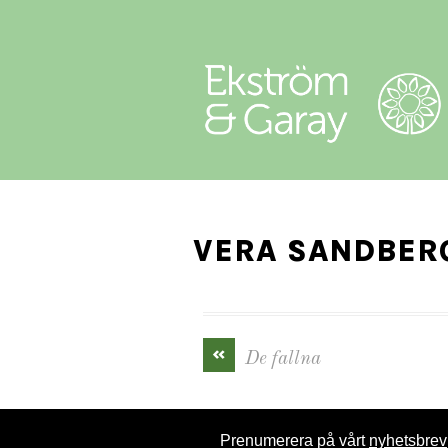
VERA SANDBERG
«
De fallna
Prenumerera på vårt
nyhetsbrev