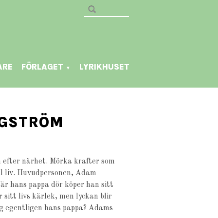
ARE
FÖRLAGET
LYRIKHUSET
▼
NGSTRÖM
 efter närhet. Mörka krafter som
ill liv. Huvudpersonen, Adam
När hans pappa dör köper han sitt
sitt livs kärlek, men lyckan blir
og egentligen hans pappa? Adams