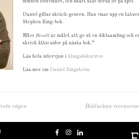
minnen försvinner, och snart står deras liv på spel.
Daniel gillar skräck-genren. Han visar upp en tatue
Stephen King-bok.
Efter
Besatt
är målet att ge ut en diktsamling och e
skrivit åttio sidor på nästa bok.”
Läs hela intervjun i
Alingsåskuriren
Läs mer om
Daniel Ringström
örsta vågen
Bokluckan recenserar
!