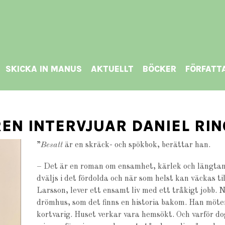
SKICKA IN MANUS
AKTUELLT
BÖCKER
FÖRFATT
EN INTERVJUAR DANIEL RI
”
Besatt
är en skräck- och spökbok, berättar han.
– Det är en roman om ensamhet, kärlek och längtan
dväljs i det fördolda och när som helst kan väckas t
Larsson, lever ett ensamt liv med ett tråkigt jobb. 
drömhus, som det finns en historia bakom. Han möter 
kortvarig. Huset verkar vara hemsökt. Och varför d