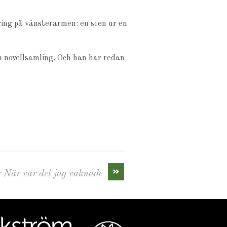
ring på vänsterarmen: en scen ur en
n novellsamling. Och han har redan
»
 När var det jag vaknade