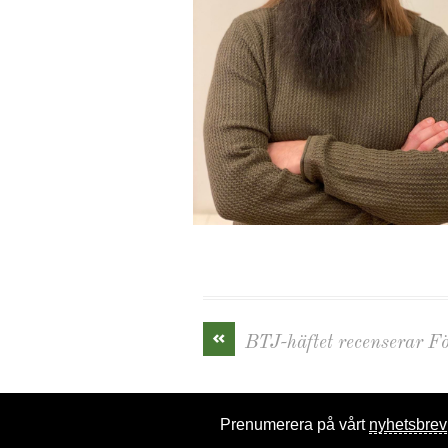
«
BTJ-häftet recenserar F
Prenumerera på vårt
nyhetsbrev