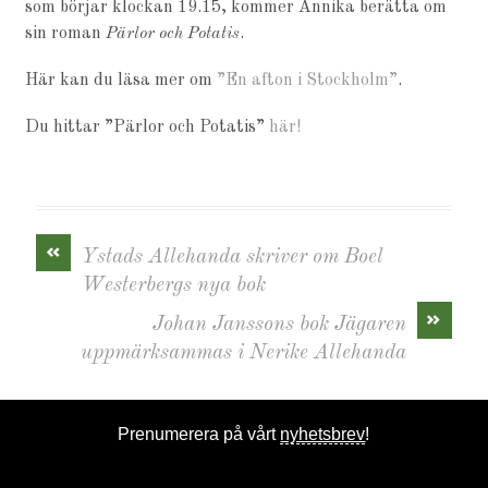
som börjar klockan 19.15, kommer Annika berätta om
sin roman
Pärlor och Potatis
.
Här kan du läsa mer om
”En afton i Stockholm”
.
Du hittar ”Pärlor och Potatis”
här!
«
Ystads Allehanda skriver om Boel
Westerbergs nya bok
»
Johan Janssons bok Jägaren
uppmärksammas i Nerike Allehanda
Prenumerera på vårt
nyhetsbrev
!