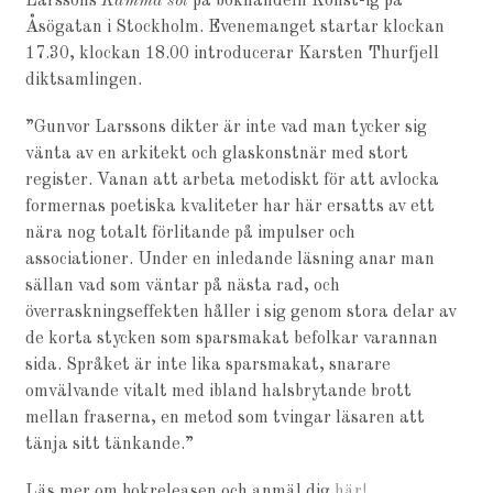
Larssons
Kamma sol
på bokhandeln Konst-ig på
Åsögatan i Stockholm. Evenemanget startar klockan
17.30, klockan 18.00 introducerar Karsten Thurfjell
diktsamlingen.
”Gunvor Larssons dikter är inte vad man tycker sig
vänta av en arkitekt och glaskonstnär med stort
register. Vanan att arbeta metodiskt för att avlocka
formernas poetiska kvaliteter har här ersatts av ett
nära nog totalt förlitande på impulser och
associationer. Under en inledande läsning anar man
sällan vad som väntar på nästa rad, och
överraskningseffekten håller i sig genom stora delar av
de korta stycken som sparsmakat befolkar varannan
sida. Språket är inte lika sparsmakat, snarare
omvälvande vitalt med ibland halsbrytande brott
mellan fraserna, en metod som tvingar läsaren att
tänja sitt tänkande.”
Läs mer om bokreleasen och anmäl dig
här!