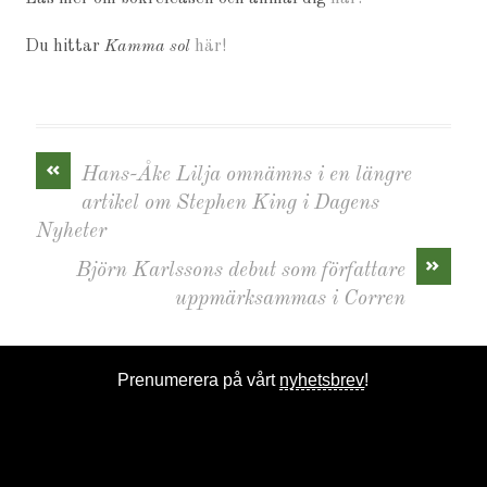
Du hittar
Kamma sol
här!
«
Hans-Åke Lilja omnämns i en längre
artikel om Stephen King i Dagens
Nyheter
»
Björn Karlssons debut som författare
uppmärksammas i Corren
Prenumerera på vårt
nyhetsbrev
!