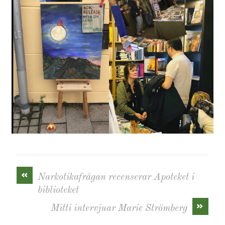
«
Narkotikafrågan recenserar Apoteket i
biblioteket
»
Mitti intervjuar Marie Strömberg