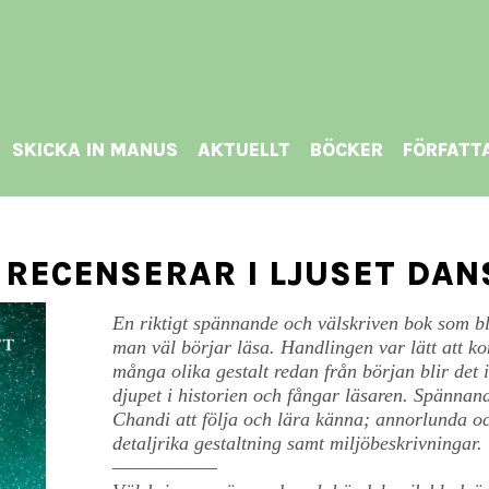
SKICKA IN MANUS
AKTUELLT
BÖCKER
FÖRFATT
 RECENSERAR I LJUSET DA
En riktigt spännande och välskriven bok som bli
man väl börjar läsa. Handlingen var lätt att ko
många olika gestalt redan från början blir det 
djupet i historien och fångar läsaren. Spänna
Chandi att följa och lära känna; annorlunda o
detaljrika gestaltning samt miljöbeskrivningar.
——————