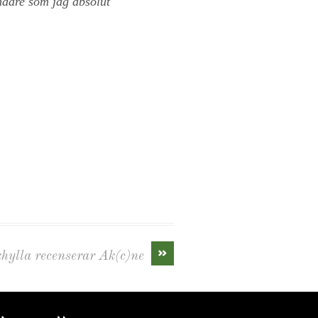
ndare som jag absolut
»
hylla recenserar Ak(c)ne