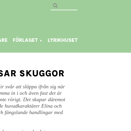
ARE
FÖRLAGET
LYRIKHUSET
▼
NSAR SKUGGOR
r svår att släppa ifrån sig när
mma in i och även fast det är
inte rörigt. Det skapar däremot
nde huvudkaraktärer Elina och
ch fängslande handlingar med