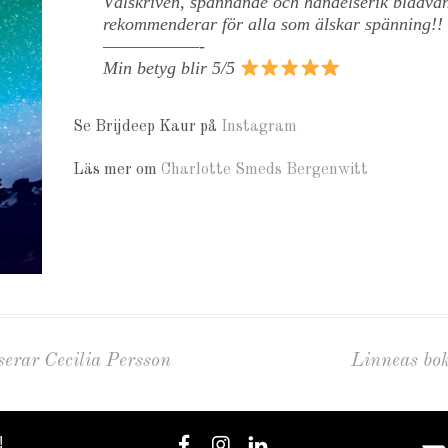
Välskriven, spännande och händelserik bladvä
rekommenderar för alla som älskar spänning!!
——————-
Min betyg blir 5/5
Se Brijdeep Kaur på
Instagram
Läs mer om
Charlotte Smeds Bergenwitt
erar Cecilia Persson
Linneas bok
!