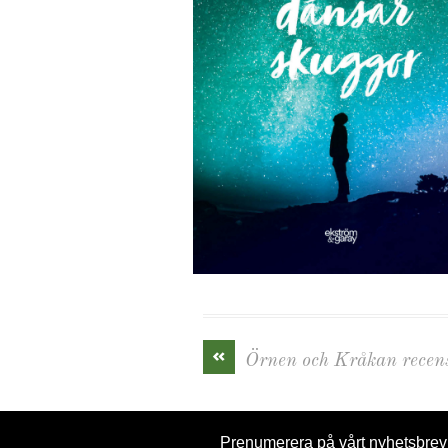
«
Örnen och Kråkan recens
Prenumerera på vårt
nyhetsbrev