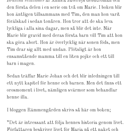
Brustna relationer
är Annica Jäverbys debutroman och
den första delen i en serie om två om Marie. I boken blir
hon äntligen tillsammans med Tim, den man hon varit
förälskad i sedan tonåren. Hon tror att de ska leva
lyckliga i alla sina dagar, men så blir det inte. När
Marie blir gravid med deras första barn vill Tim att hon
ska göra abort. Hon är överlycklig när sonen föds, men
Tim drar sig allt med undan. Plötsligt är hon
ensamstående mamma till en liten pojke och ett till
barn i magen.
Sedan träffar Marie Johan och det blir inledningen till
ett nytt kapitel för henne och barnen. Men det finns ett
orosmoment i livet, nämligen svärmor som behandlar
henne illa.
I bloggen Rämmengården skrivs så här om boken;
”Det är intressant att följa hennes historia genom livet.
Författaren beskriver livet för Maria på ett naket och