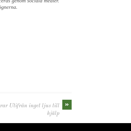
ceras genom sociala medier.
ögnerna.
»
ar Utifrån inget ljus till
hjälp