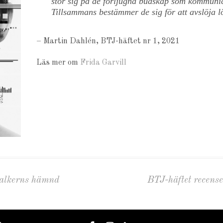
stör sig på de förljugna budskap som kommuni
Tillsammans bestämmer de sig för att avslöja l
– Martin Dahlén, BTJ-häftet nr 1, 2021
Läs mer om
Frida Garvill
talkerns hämnd
BTJ-häftet recenser