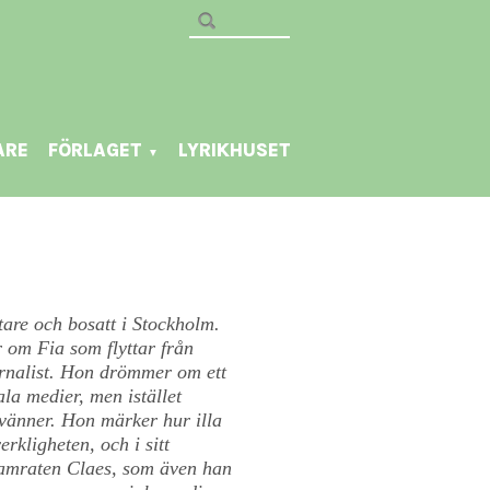
ARE
FÖRLAGET
LYRIKHUSET
▼
are och bosatt i Stockholm.
om Fia som flyttar från
ournalist. Hon drömmer om ett
ala medier, men istället
vänner. Hon märker hur illa
kligheten, och i sitt
skamraten Claes, som även han