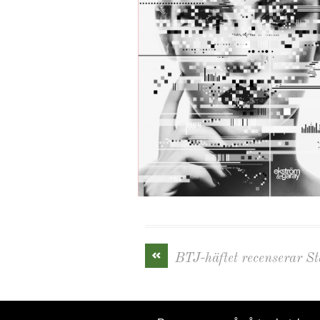
«
BTJ-häftet recenserar S