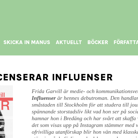
SKICKA IN MANUS
AKTUELLT
BÖCKER
FÖRFATT
CENSERAR INFLUENSER
Frida Garvill är medie- och kommunikationsvet
Influenser
är hennes debutroman. Den handlar 
småstaden till Stockholm för att studera till j
spännande storstadsliv likt vad hon ser på soci
hamnar hon i Bredäng och har svårt att skaffa 
det som visas upp på Instagram stämmer med ver
ofrivilliga utanförskap blir hon vän med klas