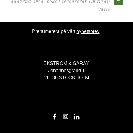
dagarna_med_boken recenserar En tredje
värld
Prenumerera på vårt
nyhetsbrev
!
EKSTRÖM & GARAY
Johannesgränd 1
111 30 STOCKHOLM