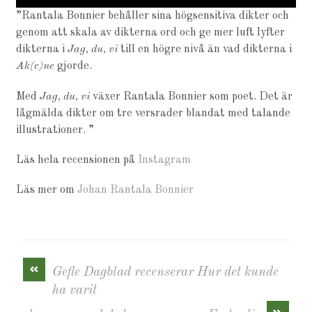
”Rantala Bonnier behåller sina högsensitiva dikter och
genom att skala av dikterna ord och ge mer luft lyfter
dikterna i
Jag, du, vi
till en högre nivå än vad dikterna i
Ak(c)ne
gjorde.
Med
Jag, du, vi
växer Rantala Bonnier som poet. Det är
lågmälda dikter om tre versrader blandat med talande
illustrationer. ”
Läs hela recensionen på
Instagram
Läs mer om
Johan Rantala Bonnier
«
Gefle Dagblad recenserar Hur det kunde
ha varit
»