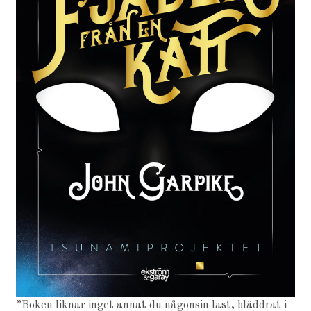
”Boken liknar inget annat du någonsin läst, bläddrat i