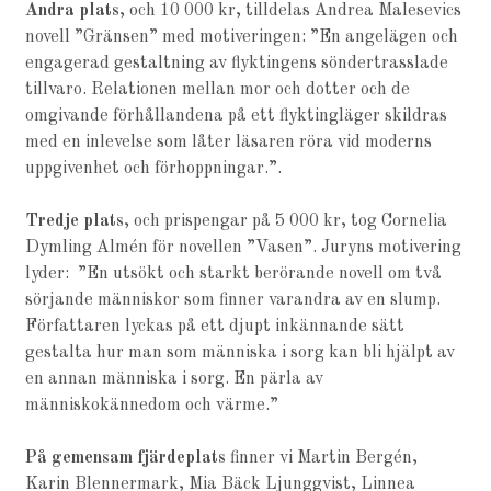
Andra plats
, och 10 000 kr, tilldelas Andrea Malesevics
novell ”Gränsen” med motiveringen: ”En angelägen och
engagerad gestaltning av flyktingens söndertrasslade
tillvaro. Relationen mellan mor och dotter och de
omgivande förhållandena på ett flyktingläger skildras
med en inlevelse som låter läsaren röra vid moderns
uppgivenhet och förhoppningar.”.
Tredje plats
, och prispengar på 5 000 kr, tog Cornelia
Dymling Almén för novellen ”Vasen”. Juryns motivering
lyder: ”En utsökt och starkt berörande novell om två
sörjande människor som finner varandra av en slump.
Författaren lyckas på ett djupt inkännande sätt
gestalta hur man som människa i sorg kan bli hjälpt av
en annan människa i sorg. En pärla av
människokännedom och värme.”
På gemensam fjärdeplats
finner vi Martin Bergén,
Karin Blennermark, Mia Bäck Ljunggvist, Linnea