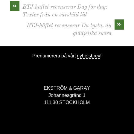
«
BTJ-häftet recenserar Dag för dag:
Texter från en särskild tid
»
BTJ-häftet recenserar Du tysta, du
glädjelika sköra
Prenumerera på vårt
nyhetsbrev
!
EKSTRÖM & GARAY
Johannesgränd 1
111 30 STOCKHOLM