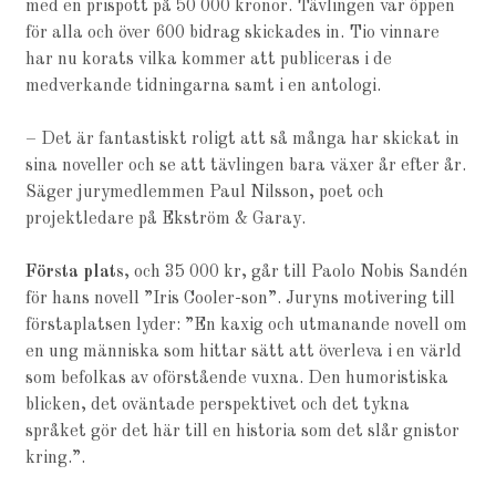
med en prispott på 50 000 kronor. Tävlingen var öppen
för alla och över 600 bidrag skickades in. Tio vinnare
har nu korats vilka kommer att publiceras i de
medverkande tidningarna samt i en antologi.
– Det är fantastiskt roligt att så många har skickat in
sina noveller och se att tävlingen bara växer år efter år.
Säger jurymedlemmen Paul Nilsson, poet och
projektledare på Ekström & Garay.
Första plats
, och 35 000 kr, går till Paolo Nobis Sandén
för hans novell ”Iris Cooler-son”. Juryns motivering till
förstaplatsen lyder: ”En kaxig och utmanande novell om
en ung människa som hittar sätt att överleva i en värld
som befolkas av oförstående vuxna. Den humoristiska
blicken, det oväntade perspektivet och det tykna
språket gör det här till en historia som det slår gnistor
kring.”.