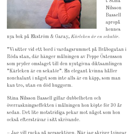
t Stina
Nilsson
Bassell
apropå
hennes
nya bok på Ekström & Garay,
Kärleken är en sekatör
.
”Vi sitter vid ett bord i vardagsrummet på Bråbogatan i
Röda stan, där hänger målningen av Peppe Östensson
som pryder omslaget till den nyutgivna diktsamlingen
”Kärleken är en sekatör”. En elegant kvinna håller
nonchalant i något som inte alls är en käpp, som man
kan tro, utan en död huggorm.
Stina Nilsson Bassell gillar dubbelheten och
överraskningseffekten i målningen hon köpte för 30 år
sedan. Det lite motstridiga pekar mot något som hon
också eftersträvar i sitt skrivande.
– Jag vill rucka på perspektiven. När jag skriver tvingar