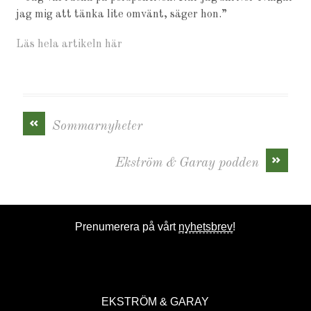
jag mig att tänka lite omvänt, säger hon.”
Läs hela artikeln här
«
Sommarnyheter
»
Ekström & Garay podden
Prenumerera på vårt
nyhetsbrev
!
EKSTRÖM & GARAY