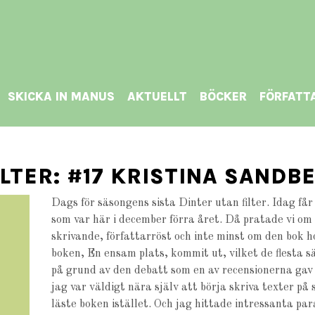
SKICKA IN MANUS
AKTUELLT
BÖCKER
FÖRFATT
ILTER: #17 KRISTINA SANDB
Dags för säsongens sista Dinter utan filter. Idag få
som var här i december förra året. Då pratade vi om
skrivande, författarröst och inte minst om den bok ho
boken, En ensam plats, kommit ut, vilket de flesta sä
på grund av den debatt som en av recensionerna gav u
jag var väldigt nära själv att börja skriva texter på
läste boken istället. Och jag hittade intressanta par