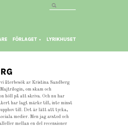
ARE
FÖRLAGET
LYRIKHUSET
▼
ERG
r vi återbesök av Kristina Sandberg
 Majtrilogin, om skam och
n höll på att skriva. Och nu har
kert har lagt märke till, inte minst
pphov till. Det är lätt att tycka,
 sociala medier. Men jag avstod och
alleller mellan en del recensioner