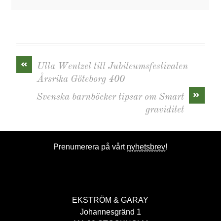
«
Ulla Wentzel till Jubileumsfestivalen
Årsrika Göteborg 400
»
Svenska barnböcker tipsar om Smart
graviditet
Prenumerera på vårt
nyhetsbrev
!
EKSTRÖM & GARAY
Johannesgränd 1