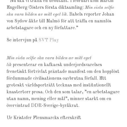
”Nu ska vi träffa en debutant. I februari kom Martin
Engelberg Cösters första diktsamling:
Min sista selfie
ska vara bilden av mitt eget lik
. Babels reporter Johan
von Sydow åkte till Malmö för att träffa en namnlös
arbetstagare och en ny författare.”
Se intervjun på
SVT Play
Min sista selfie ska vara bilden av mitt eget
lik
presenterar en kafka­esk underjordsvarelses
frenetiskt förtvivlat präntade mani­fest om den hopplöst
fördummade civilisationens oavbrutna förfall. Ett
groteskt världsporträtt tecknas med institutionellt
knastertorr prosa. Och den som talar, ”en arbetstagare
utan namn, mening eller mål”, minner starkt om en
övervintrad DDR-Sverige-byråkrat.
Ur Kristofer Flensmarcks efterskrift