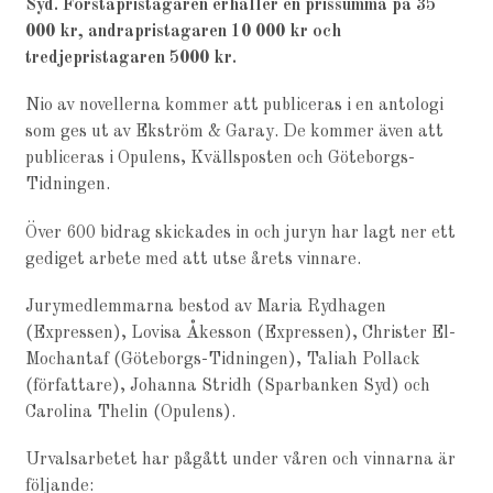
Syd. Förstapristagaren erhåller en prissumma på 35
000 kr, andrapristagaren 10 000 kr och
tredjepristagaren 5000 kr.
Nio av novellerna kommer att publiceras i en antologi
som ges ut av Ekström & Garay. De kommer även att
publiceras i Opulens, Kvällsposten och Göteborgs-
Tidningen.
Över 600 bidrag skickades in och juryn har lagt ner ett
gediget arbete med att utse årets vinnare.
Jurymedlemmarna bestod av Maria Rydhagen
(Expressen), Lovisa Åkesson (Expressen), Christer El-
Mochantaf (Göteborgs-Tidningen), Taliah Pollack
(författare), Johanna Stridh (Sparbanken Syd) och
Carolina Thelin (Opulens).
Urvalsarbetet har pågått under våren och vinnarna är
följande: