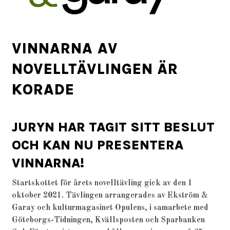
VINNARNA AV
NOVELLTÄVLINGEN ÄR
KORADE
JURYN HAR TAGIT SITT BESLUT
OCH KAN NU PRESENTERA
VINNARNA!
Startskottet för årets novelltävling gick av den 1
oktober 2021. Tävlingen arrangerades av Ekström &
Garay och kulturmagasinet Opulens, i samarbete med
Göteborgs-Tidningen, Kvällsposten och Sparbanken