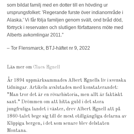
som bildat familj med en dotter till en hövding ur
ursprungsfolket: ’Regerande furste över indianområde i
Alaska.’ Vi får följa familjen genom svält, ond bråd död,
förtryck i reservaten och slutligen författarens möte med
Alberts avkomlingar 2011.”
– Tor Flensmarck, BTJ-häftet nr 9, 2022
Läs mer om
Claes Egnell
År 1894 uppmärksammades Albert Egnells liv i svenska
tidningar. Artikeln avslutades med konstaterandet:
”Man tror det är en rövarhistoria, men allt är faktiskt
sant.” Drömmen om att hitta guld i det stora
jungfruliga landet i väster, drev Albert Egnell att på
1860-talet bege sig till de mest otillgängliga delarna av
Klippiga bergen, i det som senare blev delstaten
Montana.