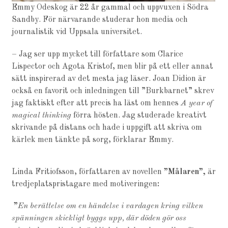
Emmy Odeskog är 22 år gammal och uppvuxen i Södra
Sandby. För närvarande studerar hon media och
journalistik vid Uppsala universitet.
– Jag ser upp mycket till författare som Clarice
Lispector och Agota Kristof, men blir på ett eller annat
sätt inspirerad av det mesta jag läser. Joan Didion är
också en favorit och inledningen till ”Burkbarnet” skrev
jag faktiskt efter att precis ha läst om hennes
A year of
magical thinking
förra hösten. Jag studerade kreativt
skrivande på distans och hade i uppgift att skriva om
kärlek men tänkte på sorg, förklarar Emmy.
Linda Fritiofsson, författaren av novellen
”Målaren”,
är
tredjeplatspristagare med motiveringen
:
”
En berättelse om en händelse i vardagen kring vilken
spänningen skickligt byggs upp, där döden gör oss