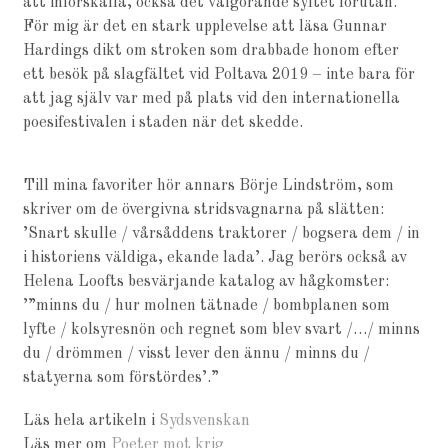
att införskaffa, också det välgörande syftet förutan.
För mig är det en stark upplevelse att läsa Gunnar
Hardings dikt om stroken som drabbade honom efter
ett besök på slagfältet vid Poltava 2019 – inte bara för
att jag själv var med på plats vid den internationella
poesifestivalen i staden när det skedde.
Till mina favoriter hör annars Börje Lindström, som
skriver om de övergivna stridsvagnarna på slätten:
’Snart skulle / vårsåddens traktorer / bogsera dem / in
i historiens väldiga, ekande lada’. Jag berörs också av
Helena Loofts besvärjande katalog av hågkomster:
’”minns du / hur molnen tätnade / bombplanen som
lyfte / kolsyresnön och regnet som blev svart /…/ minns
du / drömmen / visst lever den ännu / minns du /
statyerna som förstördes’.”
Läs hela artikeln i
Sydsvenskan
Läs mer om
Poeter mot krig