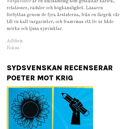
Vargavinter
är en diktsamling som gestaltar kärlek,
relationer, rädslor och högkänslighet. Läsaren
förflyttas genom de fyra årstiderna, från en färgrik vår
till en kall vargavinter, och framvisas ett liv ur både
mörka och ljusa synvinklar.
Adlibris
Bokus
SYDSVENSKAN RECENSERAR
POETER MOT KRIG