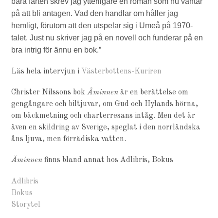
bara farten skrev jag ytterligare en roman som nu väntar
på att bli antagen. Vad den handlar om håller jag
hemligt, förutom att den utspelar sig i Umeå på 1970-
talet. Just nu skriver jag på en novell och funderar på en
bra intrig för ännu en bok.”
Läs hela intervjun i
Västerbottens-Kuriren
Christer Nilssons bok
Åminnen
är en berättelse om
gengångare och bil­tjuvar, om Gud och Hylands hörna,
om bäck­metning och charter­resans intåg. Men det är
även en skildring av Sverige, speglat i den norrländska
åns ljuva, men förrädiska vatten.
Åminnen
finns bland annat hos Adlibris, Bokus
Adlibris
Bokus
Storytel