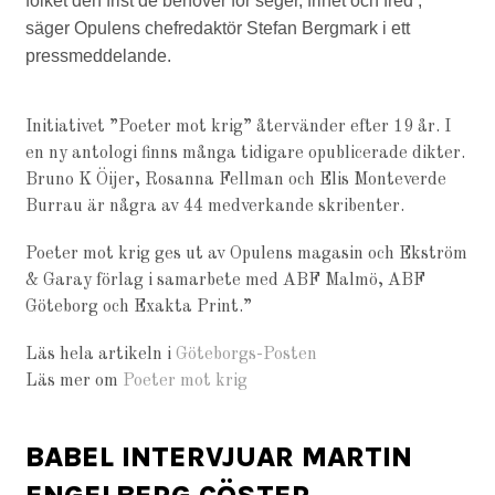
folket den frist de behöver för seger, frihet och fred’,
säger Opulens chefredaktör Stefan Bergmark i ett
pressmeddelande.
Initiativet ”Poeter mot krig” återvänder efter 19 år. I
en ny antologi finns många tidigare opublicerade dikter.
Bruno K Öijer, Rosanna Fellman och Elis Monteverde
Burrau är några av 44 medverkande skribenter.
Poeter mot krig ges ut av Opulens magasin och Ekström
& Garay förlag i samarbete med ABF Malmö, ABF
Göteborg och Exakta Print.”
Läs hela artikeln i
Göteborgs-Posten
Läs mer om
Poeter mot krig
BABEL INTERVJUAR MARTIN