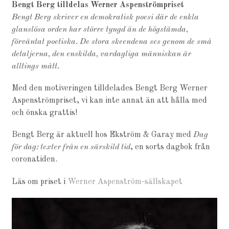
Bengt Berg tilldelas Werner Aspenströmpriset
Bengt Berg skriver en demokratisk poesi där de enkla
glanslösa orden har
större tyngd än de högstämda,
förväntat poetiska. De stora skeendena ses
genom de små
detaljerna, den enskilda, vardagliga människan är
alltings
mått.
Med den motiveringen tilldelades Bengt Berg Werner
Aspenströmpriset, vi kan inte annat än att hålla med
och önska grattis!
Bengt Berg är aktuell hos Ekström & Garay med
Dag
för dag: texter från en särskild tid
, en sorts dagbok från
coronatiden.
Läs om priset i
Werner Aspenström-sällskapet