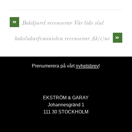
«
Bokdjuret recenserar Vår tids slut
»
bokslukarfeministen recenserar Ak(c)ne
Prenumerera på vårt
nyhetsbrev
!
EKSTRÖM & GARAY
Johannesgränd 1
111 30 STOCKHOLM