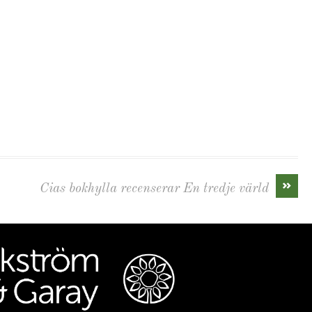
»
Cias bokhylla recenserar En tredje värld