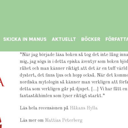
SKICKA IN MANUS
AKTUELLT
BÖCKER
FÖRFATT
”När jag började läsa boken så tog det inte lång inn
mig, jag sögs in i detta episka äventyr som boken bjö
råhet och man känner riktigt att det är en tuff värld 
dystert, det finns ljus och hopp också. När det komm
nordiska mytologin så känner man verkligen att förfa
detta som verkligen går på djupet. […] Vi har fått e
fantastikhimlen som lyser riktigt starkt.”
Läs hela recensionen på
Håkans Hylla
Läs mer om
Mattias Peterberg