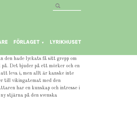
ARE
FÖRLAGET
LYRIKHUSET
▼
an den hade lyckats få sitt grepp om
d på. Det bjuder på ett mörker och en
att leva i, men allt är kanske inte
er till vikingatemat med den
ttaren har en kunskap och intresse i
n ny stjärna på den svenska