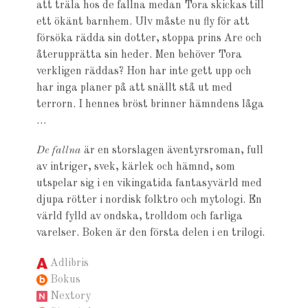
att träla hos de fallna medan Tora skickas till
ett ökänt barnhem. Ulv måste nu fly för att
försöka rädda sin dotter, stoppa prins Are och
återupprätta sin heder. Men behöver Tora
verkligen räddas? Hon har inte gett upp och
har inga planer på att snällt stå ut med
terrorn. I hennes bröst brinner hämndens låga
…
De fallna
är en storslagen äventyrsroman, full
av intriger, svek, kärlek och hämnd, som
utspelar sig i en vikingatida fantasyvärld med
djupa rötter i nordisk folktro och mytologi. En
värld fylld av ondska, trolldom och farliga
varelser. Boken är den första delen i en trilogi.
Adlibris
Bokus
Nextory