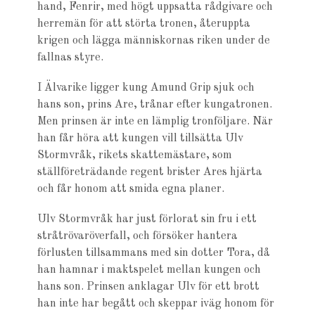
hand, Fenrir, med högt uppsatta rådgivare och
herremän för att störta tronen, återuppta
krigen och lägga människornas riken under de
fallnas styre.
I Älvarike ligger kung Amund Grip sjuk och
hans son, prins Are, trånar efter kungatronen.
Men prinsen är inte en lämplig tronföljare. När
han får höra att kungen vill tillsätta Ulv
Stormvråk, rikets skattemästare, som
ställföreträdande regent brister Ares hjärta
och får honom att smida egna planer.
Ulv Stormvråk har just förlorat sin fru i ett
stråtrövaröverfall, och försöker hantera
förlusten tillsammans med sin dotter Tora, då
han hamnar i makt­spelet mellan kungen och
hans son. Prinsen anklagar Ulv för ett brott
han inte har begått och skeppar iväg honom för