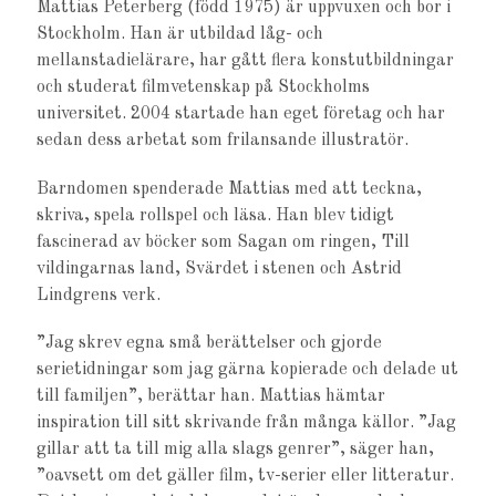
Mattias Peterberg (född 1975) är uppvuxen och bor i
Stockholm. Han är utbildad låg- och
mellanstadielärare, har gått flera konstutbildningar
och studerat filmvetenskap på Stockholms
universitet. 2004 startade han eget företag och har
sedan dess arbetat som frilansande illustratör.
Barndomen spenderade Mattias med att teckna,
skriva, spela rollspel och läsa. Han blev tidigt
fascinerad av böcker som Sagan om ringen, Till
vildingarnas land, Svärdet i stenen och Astrid
Lindgrens verk.
”Jag skrev egna små berättelser och gjorde
serietidningar som jag gärna kopierade och delade ut
till familjen”, berättar han. Mattias hämtar
inspiration till sitt skrivande från många källor. ”Jag
gillar att ta till mig alla slags genrer”, säger han,
”oavsett om det gäller film, tv-serier eller litteratur.