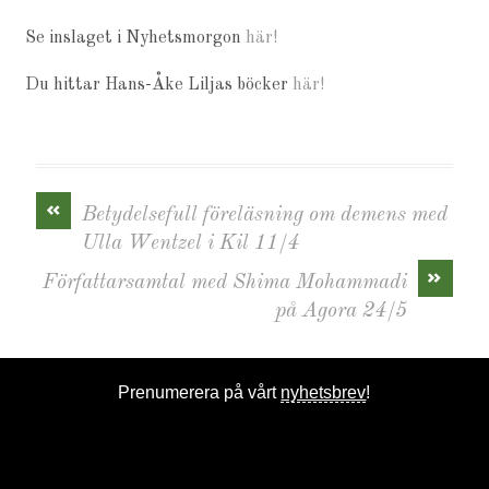
Se inslaget i Nyhetsmorgon
här!
Du hittar Hans-Åke Liljas böcker
här!
«
Betydelsefull föreläsning om demens med
Ulla Wentzel i Kil 11/4
»
Författarsamtal med Shima Mohammadi
på Agora 24/5
Prenumerera på vårt
nyhetsbrev
!