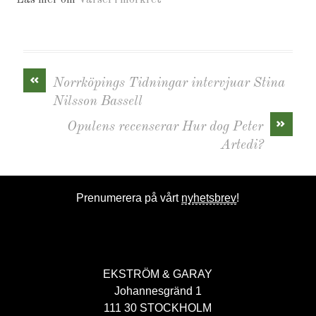
«
Norrköpings Tidningar intervjuar Stina
Nilsson Bassell
»
Opulens recenserar Hur dog Peter
Artedi?
Prenumerera på vårt
nyhetsbrev
!
EKSTRÖM & GARAY
Johannesgränd 1
111 30 STOCKHOLM