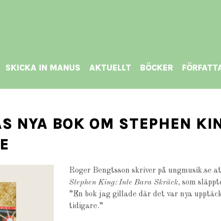
SKICKA IN MANUS
AKTUELLT
BÖCKER
FÖRFATT
AS NYA BOK OM STEPHEN K
E
Roger Bengtsson skriver på ungmusik.se at
Stephen King: Inte Bara Skräck,
som släppte
”En bok jag gillade där det var nya upptäck
tidigare.”