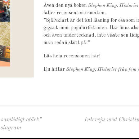
Även den nya boken
Stephen King: Historier
faller recensenten i smaken.
”Självklart är det kul läsning för oss som i
gigant inom populärfiktionen. Här finns a
och även undertecknad, inte visste sen tidi
man redan stött på.”
Läs hela recensionen
här!
Du hittar
Stephen King: Historier från fem 
samtidigt otäck”
Intervju med Christi
nstagram