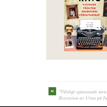
«
”Väldigt spännande men 
Recension av Urna på I