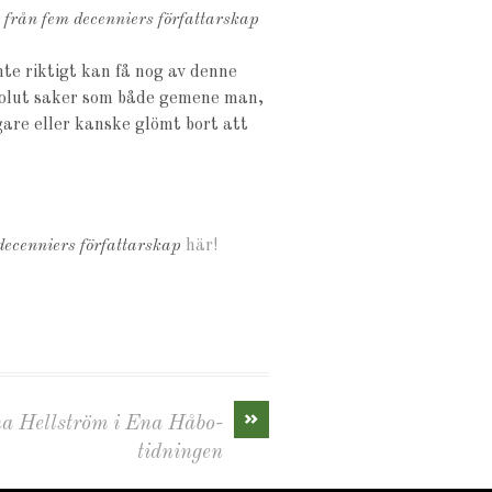
 från fem decenniers författarskap
nte riktigt kan få nog av denne
bsolut saker som både gemene man,
gare eller kanske glömt bort att
decenniers författarskap
här!
»
na Hellström i Ena Håbo-
tidningen