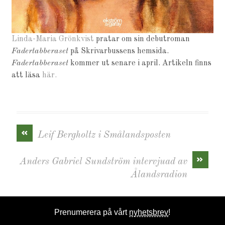
Linda-Maria Grönkvist
pratar om sin debutroman
Fadertabberaset
på Skrivarbussens hemsida.
Fadertabberaset
kommer ut senare i april. Artikeln finns
att läsa
här.
«
Leif Bergholtz i Smålandsposten
»
Anders Gabriel Sundström intervjuad av
Ålandsradion
Prenumerera på vårt
nyhetsbrev
!