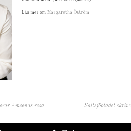
Läs mer om
Margaretha Öström
serar Ameenas resa
Saltsjöbladet skri