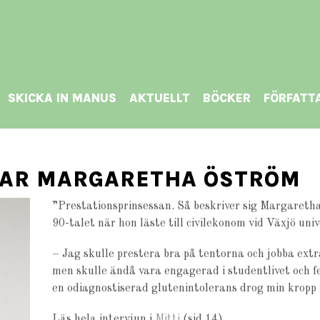
SKICKA IN MANUS
AKTUELLT
BÖCKER
FÖRFATT
JUAR MARGARETHA ÖSTRÖM
”Prestationsprinsessan. Så beskriver sig Margaretha 
90-talet när hon läste till civilekonom vid Växjö univ
– Jag skulle prestera bra på tentorna och jobba ext
men skulle ändå vara engagerad i studentlivet och 
en odiagnostiserad glutenintolerans drog min kropp t
Läs hela intervjun i
Mitti
(sid 14)