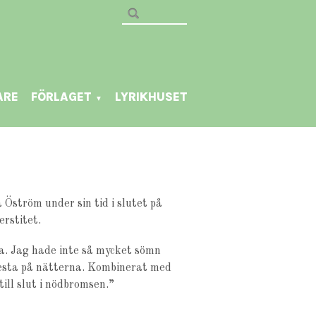
ARE
FÖRLAGET
LYRIKHUSET
▼
Öström under sin tid i slutet på
erstitet.
ra. Jag hade inte så mycket sömn
festa på nätterna. Kombinerat med
ill slut i nödbromsen.”