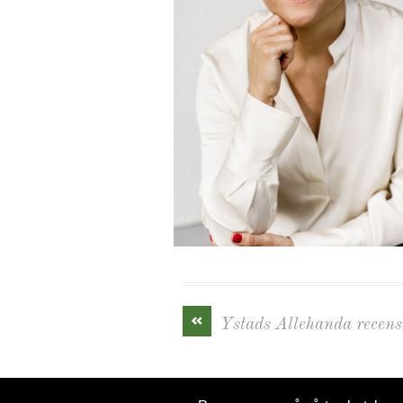
«
Ystads Allehanda recen