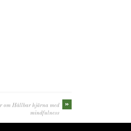
»
ver om Hållbar hjärna med
mindfulness