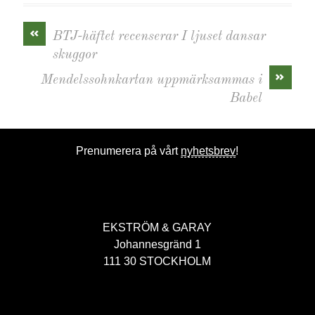
«
BTJ-häftet recenserar I ljuset dansar
skuggor
»
Mendelssohnkartan uppmärksammas i
Babel
Prenumerera på vårt
nyhetsbrev
!
EKSTRÖM & GARAY
Johannesgränd 1
111 30 STOCKHOLM