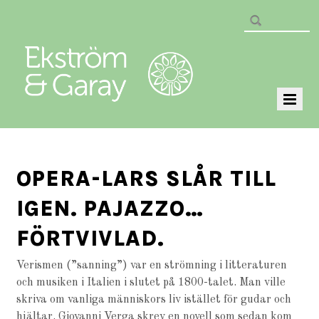
OPERA-LARS SLÅR TILL
IGEN. PAJAZZO…
FÖRTVIVLAD.
Verismen (”sanning”) var en strömning i litteraturen
och musiken i Italien i slutet på 1800-talet. Man ville
skriva om vanliga människors liv istället för gudar och
hjältar. Giovanni Verga skrev en novell som sedan kom