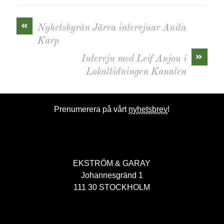
«
Nyhetsbyrån Järva intervjuar Anita
Karp
»
Intervju med Leif Anjou i
Lokaltidningen Kanalen
Prenumerera på vårt
nyhetsbrev
!
EKSTRÖM & GARAY
Johannesgränd 1
111 30 STOCKHOLM