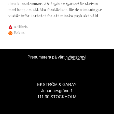
dess konsekvenser.
Att bryta en tystnad
är skriven
med hopp om att öka förståelsen för de utmaningar
vi står inför i arbetet för att minska psykiskt våld.
Adlibris
Bokus
Prenumerera på vårt
nyhetsbrev
!
EKSTRÖM & GARAY
Johannesgränd 1
111 30 STOCKHOLM