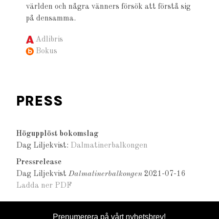
världen och några vänners försök att förstå sig
på densamma.
Adlibris
Bokus
PRESS
Högupplöst bokomslag
Dag Liljekvist:
Dalmatinerbalkongen
Pressrelease
Dag Liljekvist
Dalmatinerbalkongen
2021-07-16
Ladda ner PDF
Prenumerera på vårt
nyhetsbrev
!