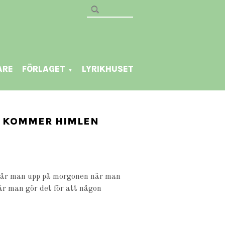
ARE
FÖRLAGET
LYRIKHUSET
▼
N KOMMER HIMLEN
r går man upp på morgonen när man
när man gör det för att någon