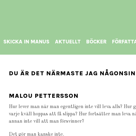
SKICKA IN MANUS
AKTUELLT
BÖCKER
FÖRFATT
DU ÄR DET NÄRMASTE JAG NÅGONSI
MALOU PETTERSSON
Hur lever man när man egentligen inte vill leva alls? Hu
varje kväll hoppas att få slippa? Hur fortsätter man leva 
annan inte vill att man försvinner?
Det gör man kanske inte.