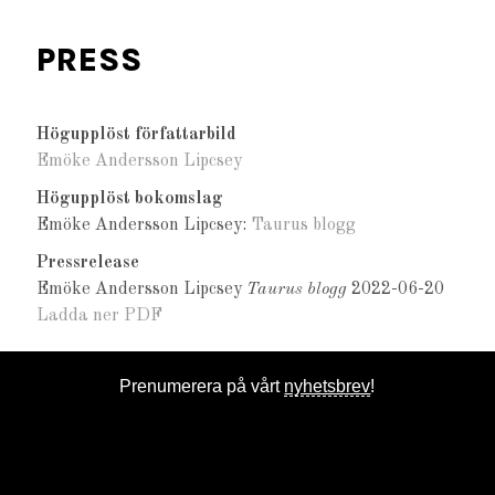
PRESS
Högupplöst författarbild
Emöke Andersson Lipcsey
Högupplöst bokomslag
Emöke Andersson Lipcsey:
Taurus blogg
Pressrelease
Emöke Andersson Lipcsey
Taurus blogg
2022-06-20
Ladda ner PDF
Prenumerera på vårt
nyhetsbrev
!