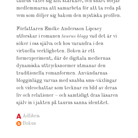
taurus växer sig allt starkare, och snart börjar
medlemmarna att samarbeta för att ta reda på
vem som döljer sig bakom den mystiska profilen.
Författaren Emőke Andersson Lipcsey
utforskar i romanen
taurus blogg
vad det är vi
söker i oss själva och hos varandra i den
virtuella verkligheten. Boken är ett
formexperiment, där de digitala mediernas
dynamiska uttrycksnormer utmanar den
traditionella romanformen. Användarnas
blogginlägg varvas med snabba sms-växlingar
och videochattar som tecknar en bild av deras
liv och relationer – och samtidigt dras läsaren
själv in i jakten på taurus sanna identitet.
Adlibris
Bokus