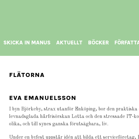
SKICKA IN MANUS
AKTUELLT
BÖCKER
FÖRFATT
FLÄTORNA
EVA EMANUELSSON
I byn Björkeby, strax utanför Enköping, bor den praktiska
levnadsglada hårfrisörskan Lotta och den stressade IT-ko
olika, och till synes ganska förutsägbara, liv.
Under en byfest uppstår idén att bilda ett serviceföretag,