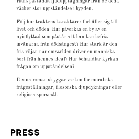
Hans påstådda ljudupptagningar från de döda
väcker stor uppståndelse i bygden.
Följ hur traktens karaktärer förhåller sig till
livet och döden. Hur påverkas en by av en
nyinflyttad som påstår att han kan befria
invånarna från dödsångest? Hur stark är den
fria viljan när omvärlden driver en människa
bort från hennes ideal? Hur behandlar kyrkan
frågan om uppståndelsen?
Denna roman skyggar varken för moraliska
frågeställningar, filosofiska djupdykningar eller
religiösa spörsmål.
PRESS