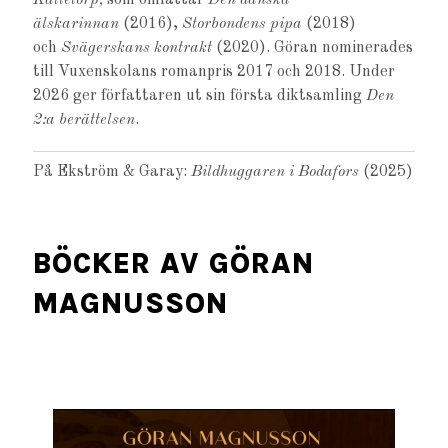
Källetorp,
som omfattar
Den danska
älskarinnan
(2016),
Storbondens pipa
(2018)
och
Svägerskans kontrakt
(2020). Göran nominerades
till Vuxenskolans romanpris 2017 och 2018. Under
2026 ger författaren ut sin första diktsamling
Den
2:a berättelsen
.
På Ekström & Garay:
Bildhuggaren i Bodafors
(2025)
BÖCKER AV GÖRAN
MAGNUSSON