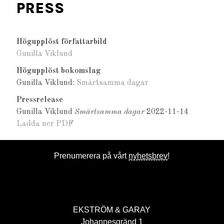
PRESS
Högupplöst författarbild
Gunilla Viklund
Högupplöst bokomslag
Gunilla Viklund:
Smärtsamma dagar
Pressrelease
Gunilla Viklund
Smärtsamma dagar
2022-11-14
Ladda ner PDF
Prenumerera på vårt
nyhetsbrev
!
EKSTRÖM & GARAY
Johannesgränd 1