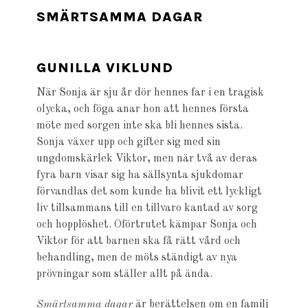
SMÄRTSAMMA DAGAR
GUNILLA VIKLUND
När Sonja är sju år dör hennes far i en tragisk
olycka, och föga anar hon att hennes första
möte med sorgen inte ska bli hennes sista.
Sonja växer upp och gifter sig med sin
ungdomskärlek Viktor, men när två av deras
fyra barn visar sig ha sällsynta sjukdomar
förvandlas det som kunde ha blivit ett lyckligt
liv tillsammans till en tillvaro kantad av sorg
och hopplöshet. Oförtrutet kämpar Sonja och
Viktor för att barnen ska få rätt vård och
behandling, men de möts ständigt av nya
prövningar som ställer allt på ända.
Smärtsamma dagar
är berättelsen om en familj