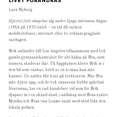
LIVET FÖRÄNDRAS
Lars Nyberg
Hjärtat fullt
utspelar sig under tjugo intensiva dagar
i USA på 1970-talet – en tid då varken
mobiltelefoner, internet eller tv-reklam präglade
vardagen.
Erik anländer till Los Angeles tillsammans med två
gamla gymnasiekamrater för att hälsa på Eva, som
numera studerar där. På flygplatsen kliver Erik in i
den bil som väntar, körd av en kvinna han inte
känner. De andra blir kvar på trottoaren. När Eva
inte dyker upp, och de två vännerna förblir spårlöst
försvunna, tar en rad händelser vid som för Erik
djupare in i en okänd stad, i sällskap med Evas syster
Monika och Evas vän Louise samt med stöd från den
lokala polisen.