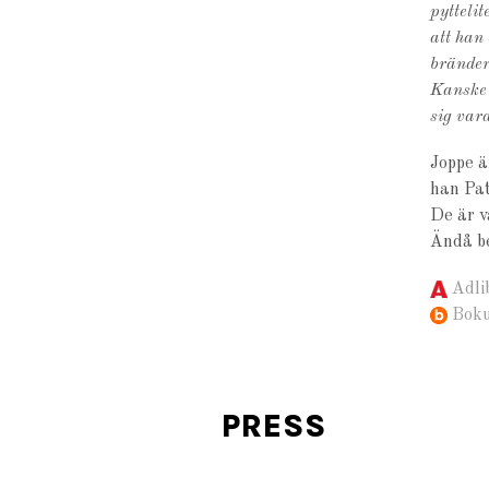
pytteli
att han
bränder
Kanske k
sig vara
Joppe ä
han Pat
De är v
Ändå be
Adli
Bok
PRESS