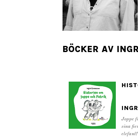
BÖCKER AV ING
HIST
ING
Joppe f
sina fi
elefant!