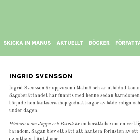
SKICKA IN MANUS
AKTUELLT
BÖCKER
FÖRFATT
INGRID SVENSSON
Ingrid Svensson är uppvuxen i Malmö och är utbildad komm
Sagoberättandet har funnits med henne sedan barndomen o
började hon fantisera ihop godnattsagor av både roliga oc
under dagen.
Historien om Joppe och Patrik
är en berättelse om en verkl
barndom. Sagan blev ett sätt att hantera förlusten av ett
egentligen hänt Joppe.