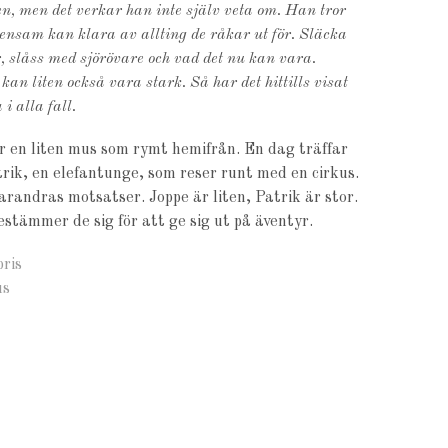
ten, men det verkar han inte själv veta om. Han tror
 ensam kan klara av allting de råkar ut för. Släcka
, slåss med sjörövare och vad det nu kan vara.
an liten också vara stark. Så har det hittills visat
 i alla fall.
r en liten mus som rymt hemifrån. En dag träffar
rik, en elefantunge, som reser runt med en cirkus.
arandras motsatser. Joppe är liten, Patrik är stor.
stämmer de sig för att ge sig ut på äventyr.
bris
us