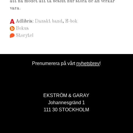
att ha modet att ta beslut hur stora de än verkar
vara.
Adlibris:
Danskt band
,
E-bok
Bokus
Storytel
Prenumerera på vårt
nyhetsbrev
!
EKSTRÖM & GARAY
Johannesgränd 1
111 30 STOCKHOLM