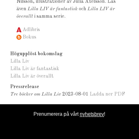
Nilsson, illustrationer av Julia Axelsson. Läs
även
Lilla LIV är fantastisk
och
Lilla LIV är
överallt
i samma serie.
Adlibris
Bokus
Högupplöst bokomslag
Lilla Liv
Lilla Liv är fantastisk
Lilla Liv är överallt
Pressrelease
Tre böcker om Lilla Liv
2023-08-01
Ladda ner PDF
Prenumerera på vårt
nyhetsbrev
!