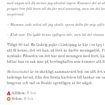
med någon och då menar jag absolut ingen. Kommer det ut att
pengar tror folk bara att du far med osanning, men om det ko
inspärrad.
– Mamma sade också att jag skulle spara detta för mig själv
– Klok mor. Du lydde henne tydligen inte, men låt det stann
Tidigt 60-tal. En tioårig pojke i Linköping är kär i en tje
att få henne, det vet han, så livet är därför meningslöst.
mystiske Filosofen om det här med meningen med livet, kä
hittar han en sak inne på bowlinghallen som kommer att fö
Mellanstadiet
är en skickligt sammanvävd bok om allt det s
tioårings huvud, från den första kärleken till tankar om v
fungerar och vad en Beatle egentligen är för något.
Adlibris:
E-bok
Bokus:
E-bok