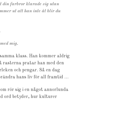
 din farbror klarade sig utan
mmer ut att han inte åt blir du
.
a med mig.
j i samma klass. Han kommer aldrig
 På rasterna pratar han med den
rleken och pengar. Så en dag
rändra hans liv för all framtid …
om rör sig i en något annorlunda
ad ord betyder, hur kulturer