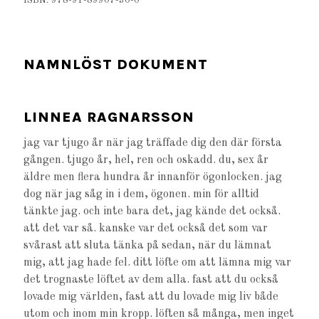
ISBN: 978-91-89907-30-0
NAMNLÖST DOKUMENT
LINNEA RAGNARSSON
jag var tjugo år när jag träffade dig den där första
gången. tjugo år, hel, ren och oskadd. du, sex år
äldre men flera hundra år innanför ögonlocken. jag
dog när jag såg in i dem, ögonen. min för alltid
tänkte jag. och inte bara det, jag kände det också.
att det var så. kanske var det också det som var
svårast att sluta tänka på sedan, när du lämnat
mig, att jag hade fel. ditt löfte om att lämna mig var
det trognaste löftet av dem alla. fast att du också
lovade mig världen, fast att du lovade mig liv både
utom och inom min kropp. löften så många, men inget