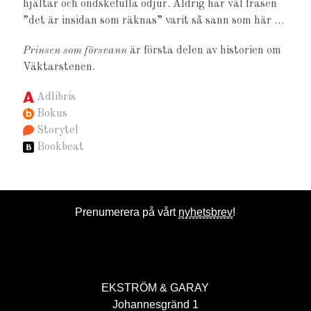
hjältar och ondskefulla odjur. Aldrig har väl frasen
”det är insidan som räknas” varit så sann som här …
Prinsen som försvann
är första delen av historien om
Väktarstenen.
Adlibris
Bokus
Storytel
Bookbeat
Prenumerera på vårt
nyhetsbrev
!
EKSTRÖM & GARAY
Johannesgränd 1