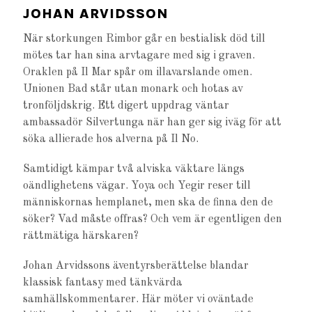
JOHAN ARVIDSSON
När storkungen Rimbor går en bestialisk död till
mötes tar han sina arvtagare med sig i graven.
Oraklen på Il Mar spår om illavarslande omen.
Unionen Bad står utan monark och hotas av
tronföljdskrig. Ett digert uppdrag väntar
ambassadör Silvertunga när han ger sig iväg för att
söka allierade hos alverna på Il No.
Samtidigt kämpar två alviska väktare längs
oändlighetens vägar. Yoya och Yegir reser till
människornas hemplanet, men ska de finna den de
söker? Vad måste offras? Och vem är egentligen den
rättmätiga härskaren?
Johan Arvidssons äventyrsberättelse blandar
klassisk fantasy med tänkvärda
samhällskommentarer. Här möter vi oväntade