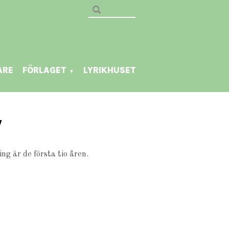
ARE
FÖRLAGET
LYRIKHUSET
▼
V
ng är de första tio åren.