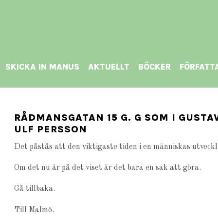
SKICKA IN MANUS
AKTUELLT
BÖCKER
FÖRFATT
RÅDMANSGATAN 15 G. G SOM I GUSTA
ULF PERSSON
Det påstås att den viktigaste tiden i en människas utveckli
Om det nu är på det viset är det bara en sak att göra.
Gå tillbaka.
Till Malmö.