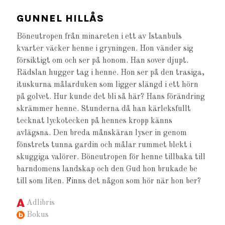
GUNNEL HILLÅS
Böneutropen från minareten i ett av Istanbuls
kvarter väcker henne i gryningen. Hon vänder sig
försiktigt om och ser på honom. Han sover djupt.
Rädslan hugger tag i henne. Hon ser på den trasiga,
ituskurna målarduken som ligger slängd i ett hörn
på golvet. Hur kunde det bli så här? Hans förändring
skrämmer henne. Stunderna då han kärleksfullt
tecknat lyckotecken på hennes kropp känns
avlägsna. Den breda månskäran lyser in genom
fönstrets tunna gardin och målar rummet blekt i
skuggiga valörer. Böneutropen för henne tillbaka till
barndomens landskap och den Gud hon brukade be
till som liten. Finns det någon som hör när hon ber?
Adlibris
Bokus