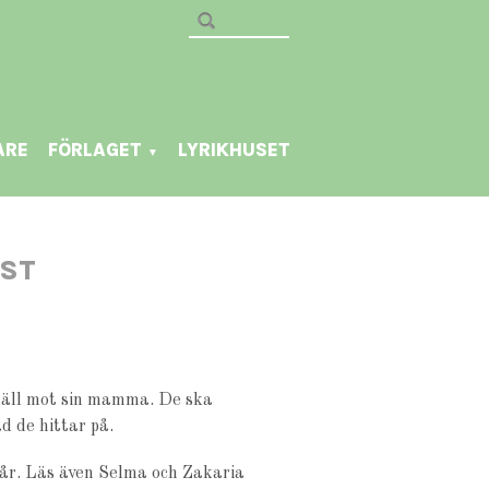
ARE
FÖRLAGET
LYRIKHUSET
▼
OST
snäll mot sin mamma. De ska
d de hittar på.
 år. Läs även Selma och Zakaria