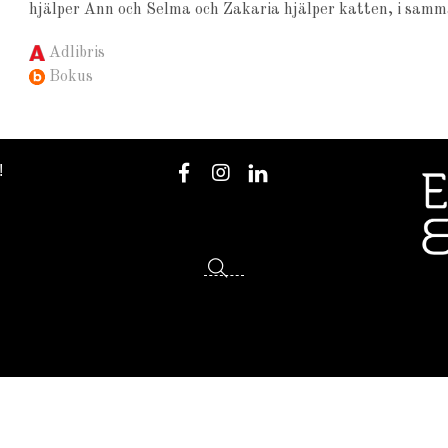
hjälper Ann och Selma och Zakaria hjälper katten, i samma
Adlibris
Bokus
!