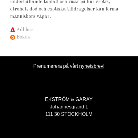
underhållande tonfall och visar på hur erotik,
otrohet, död och exotiska tilldragelser kan forma
människors vägar.
Adlibris
Bokus
Prenumerera på vårt
nyhetsbrev
!
EKSTRÖM & GARAY
Johannesgränd 1
111 30 STOCKHOLM