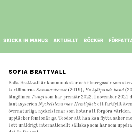
SKICKA IN MANUS
AKTUELLT
BÖCKER
FÖRFATT
SOFIA BRATTVALL
Sofia Brattvall är kommunikatör och filmregissör som skriv
kortfilmerna
Sammankomst
(2019),
En hjälpande hand
(20
långfilmen
Fungi
som har premiär 2022. I november 2021 d
fantasyserien
Nyckelstenarnas Hemlighet
: ett fartfyllt äv
övernaturliga nyckelstenar som hotar att förgöra världen.
upptäcker femtonåriga Teodor att han kan flytta saker med
i ett uråldrigt internationellt sällskap som har som uppdr