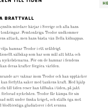
ELN TILL TIDEN
H
A BRATTVALL
ynslös mördare härjar i Sverige och alla hans
är tonåringar. Femtonåriga Teodor undkommer
ns attack, men hans bästa vän Bella kidnappas.
 vilja hamnar Teodor i ett uråldrigt
tionellt sällskap som har som mål att hitta och
a nyckelstenarna. För om de hamnar i fiendens
kan deras krafter förgöra världen.
umrande arv vaknar inom Teodor och han upptäcker
 kan förflytta saker med tankens kraft. Med hjälp
eln till tiden reser han tillbaka i tiden, på jakt
n förlorad nyckelsten. Teodor får kämpa för sin
nad mitt under finska kriget, och ställs öga mot
 blodtörstiga gladiatorer i det svunna