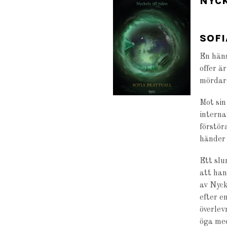
NYCK
SOFI
En häns
offer 
mördare
Mot sin
interna
förstör
händer 
Ett sl
att han
av Nyck
efter e
överlev
öga med