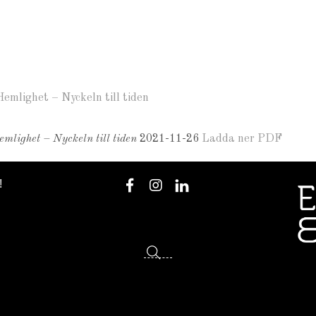
emlighet – Nyckeln till tiden
lighet – Nyckeln till tiden
2021-11-26
Ladda ner PDF
!