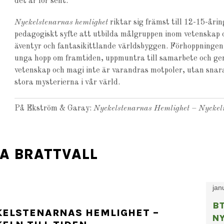
det är för sent.
Nyckelstenarnas hemlighet
riktar sig främst till 12-15-åri
pedagogiskt syfte att utbilda målgruppen inom vetenskap
äventyr och fantasikittlande världsbyggen. Förhoppningen
unga hopp om framtiden, uppmuntra till samarbete och g
vetenskap och magi inte är varandras motpoler, utan snarar
stora mysterierna i vår värld.
På Ekström & Garay:
Nyckelstenarnas Hemlighet – Nyckeln 
IA BRATTVALL
jan
B
KELSTENARNAS HEMLIGHET –
N