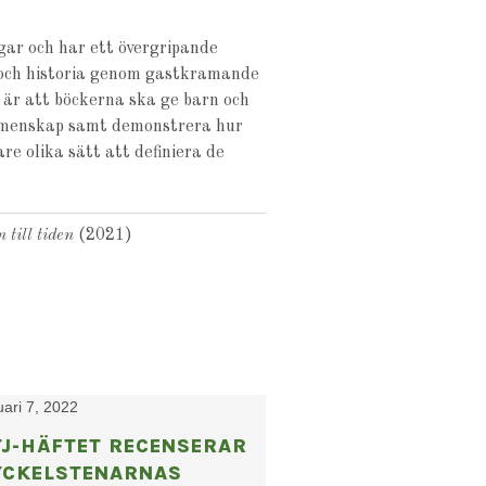
ngar och har ett övergripande
 och historia genom gastkramande
 är att böckerna ska ge barn och
emenskap samt demonstrera hur
e olika sätt att definiera de
till tiden
(2021)
uari 7, 2022
TJ-HÄFTET RECENSERAR
YCKELSTENARNAS