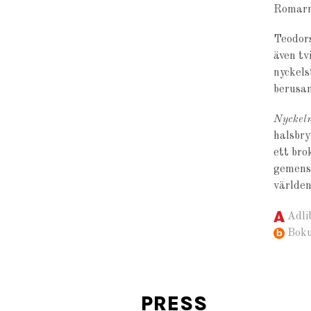
Romarr
Teodors
även tv
nyckels
berusan
Nyckeln 
halsbr
ett bro
gemensk
världen
Adli
Bok
PRESS