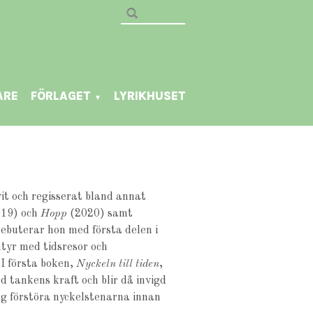
ARE
FÖRLAGET
LYRIKHUSET
▼
it och regisserat bland annat
19) och
Hopp
(2020) samt
ebuterar hon med första delen i
entyr med tidsresor och
 I första boken,
Nyckeln till tiden
,
 tankens kraft och blir då invigd
ag förstöra nyckelstenarna innan