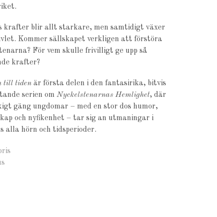
iket.
 krafter blir allt starkare, men samtidigt växer
ivlet. Kommer sällskapet verkligen att förstöra
tenarna? För vem skulle frivilligt ge upp så
de krafter?
till tiden
är första delen i den fantasirika, bitvis
ytande serien om
Nyckelstenarnas Hemlighet
, där
kigt gäng ungdomar – med en stor dos humor,
ap och nyfikenhet – tar sig an utmaningar i
s alla hörn och tidsperioder.
bris
us