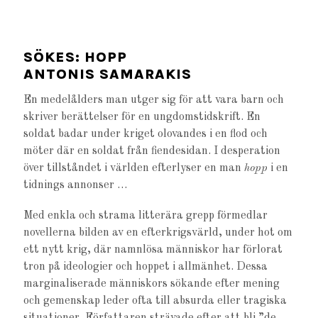
SÖKES: HOPP
ANTONIS SAMARAKIS
En medelålders man utger sig för att vara barn och
skriver berättelser för en ungdomstidskrift. En
soldat badar under kriget olovandes i en flod och
möter där en soldat från fiendesidan. I desperation
över tillståndet i världen efterlyser en man
hopp
i en
tidnings annonser …
Med enkla och strama litterära grepp förmedlar
novellerna bilden av en efterkrigsvärld, under hot om
ett nytt krig, där namnlösa människor har förlorat
tron på ideologier och hoppet i allmänhet. Dessa
marginaliserade människors sökande efter mening
och gemenskap leder ofta till absurda eller tragiska
situationer. Författaren strävade efter att bli ”de