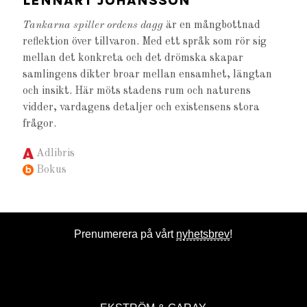
LENNART JOHANSSON
Tankarna spiller ordens dagg
är en mångbottnad
reflektion över tillvaron. Med ett språk som rör sig
mellan det konkreta och det drömska skapar
samlingens dikter broar mellan ensamhet, längtan
och insikt. Här möts stadens rum och naturens
vidder, vardagens detaljer och existensens stora
frågor.
Adlibris
Bokus
Prenumerera på vårt
nyhetsbrev
!